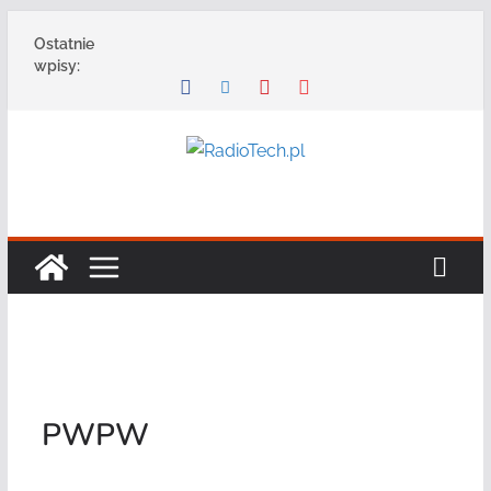
Przejdź
Ostatnie
do
wpisy:
treści
PWPW