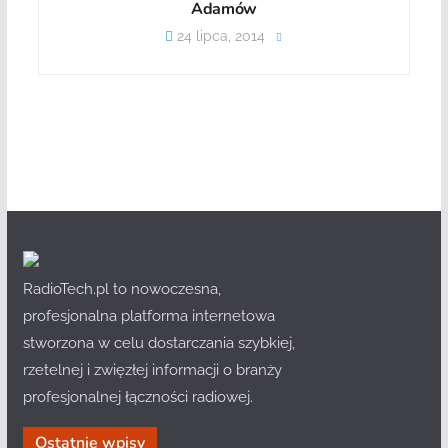
Adamów
24 lipca, 2014
RadioTech.pl to nowoczesna,
profesjonalna platforma internetowa
stworzona w celu dostarczania szybkiej,
rzetelnej i zwięzłej informacji o branży
profesjonalnej łączności radiowej.
Ostatnie wpisy