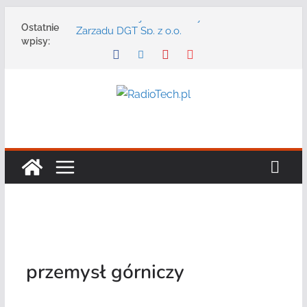
Przejdź
Zmarł Andrzej Adler założyciel i Prezes
Ostatnie
do
Zarządu DGT Sp. z o.o.
wpisy:
Radmor – największy polski producent
treści
urządzeń łączności radiowej ma 75 lat
DGT wraz z partnerami zaprasza na
konferencję: „Bezpieczeństwo,
niezawodność i interoperacyjność
systemów teleinformatycznych”
Motorola Solutions oferuje agencjom
bezpieczeństwa publicznego usługę
łączności opartą na chmurze
Najnowszy radiotelefon MOTOTRBO R7 od
Motorola Solutions
przemysł górniczy