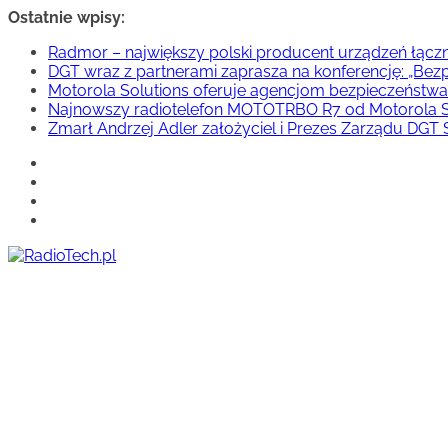
Przejdź
Ostatnie wpisy:
do
Radmor – największy polski producent urządzeń łączn
treści
DGT wraz z partnerami zaprasza na konferencję: „Bez
Motorola Solutions oferuje agencjom bezpieczeństwa
Najnowszy radiotelefon MOTOTRBO R7 od Motorola S
Zmarł Andrzej Adler założyciel i Prezes Zarządu DGT S