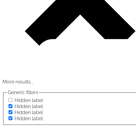
More results...
Generic filters
Hidden label
Hidden label
Hidden label
Hidden label