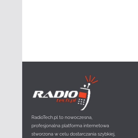
RadioTech.pl to nowoczesna,
profesjonalna platforma internetowa
stworzona w celu dostarczania szybkiej,