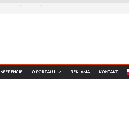
Prezes Zarządu DGT Sp. z
cent urządzeń łączności
a konferencję:
interoperacyjność
cjom bezpieczeństwa
artą na chmurze
BO R7 od Motorola
NFERENCJE
O PORTALU
REKLAMA
KONTAKT