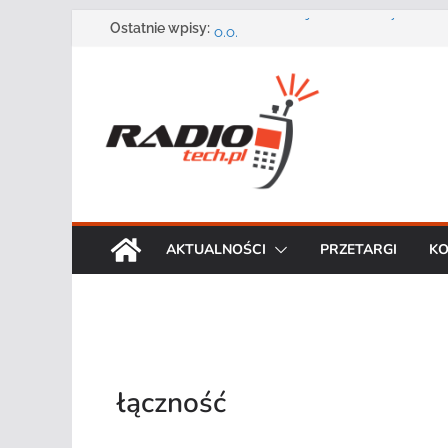
Przejdź
Zmarł Andrzej Adler założyciel i 
Ostatnie wpisy:
o.o.
do
Radmor – największy polski produ
treści
radiowej ma 75 lat
DGT wraz z partnerami zaprasza n
„Bezpieczeństwo, niezawodność i 
systemów teleinformatycznych”
Motorola Solutions oferuje agen
publicznego usługę łączności op
Najnowszy radiotelefon MOTOTR
Solutions
AKTUALNOŚCI
PRZETARGI
KO
łączność