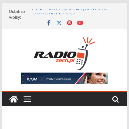
Przejdź
Zmarł Andrzej Adler założyciel i Prezes
Ostatnie
do
Zarządu DGT Sp. z o.o.
wpisy:
Radmor – największy polski producent
treści
urządzeń łączności radiowej ma 75 lat
DGT wraz z partnerami zaprasza na
konferencję: „Bezpieczeństwo,
niezawodność i interoperacyjność
systemów teleinformatycznych”
Motorola Solutions oferuje agencjom
bezpieczeństwa publicznego usługę
łączności opartą na chmurze
Najnowszy radiotelefon MOTOTRBO R7 od
Motorola Solutions