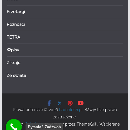
Przetargi
Różności
TETRA
Wpisy
Z kraju
Ze świata
Prawa autorskie © 2026
RadioTech.pl
. Wszystkie prawa
zastrzeżone.
Motyw:
ColorMag
stworzony przez ThemeGrill. Wspierane
Pytania? Zadzwoń