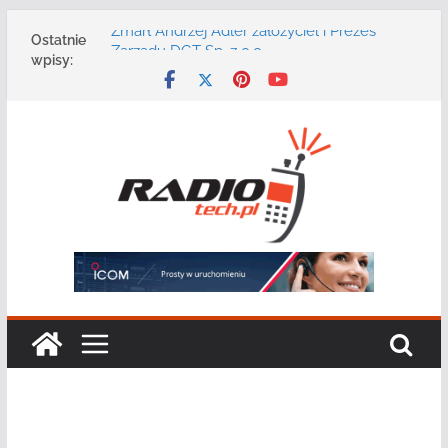
Przejdź
Zmarł Andrzej Adler założyciel i Prezes
Ostatnie
do
Zarządu DGT Sp. z o.o.
wpisy:
Radmor – największy polski producent
treści
urządzeń łączności radiowej ma 75 lat
DGT wraz z partnerami zaprasza na
konferencję: „Bezpieczeństwo,
niezawodność i interoperacyjność
systemów teleinformatycznych”
Motorola Solutions oferuje agencjom
bezpieczeństwa publicznego usługę
łączności opartą na chmurze
Najnowszy radiotelefon MOTOTRBO R7 od
Motorola Solutions