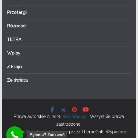
Przetargi
Różności
TETRA
Wpisy
Z kraju
Ze świata
Prawa autorskie © 2026
RadioTech.pl
. Wszystkie prawa
zastrzeżone.
Motyw:
ColorMag
stworzony przez ThemeGrill. Wspierane
Pytania? Zadzwoń