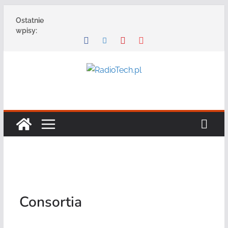
Przejdź
Ostatnie
do
wpisy:
treści
Consortia