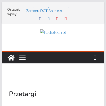
Przejdź
Zmarł Andrzej Adler założyciel i Prezes
Ostatnie
do
Zarządu DGT Sp. z o.o.
wpisy:
Radmor – największy polski producent
treści
urządzeń łączności radiowej ma 75 lat
DGT wraz z partnerami zaprasza na
konferencję: „Bezpieczeństwo,
niezawodność i interoperacyjność
systemów teleinformatycznych”
Motorola Solutions oferuje agencjom
bezpieczeństwa publicznego usługę
łączności opartą na chmurze
Najnowszy radiotelefon MOTOTRBO R7 od
Motorola Solutions
Przetargi