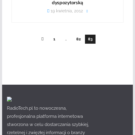
dyspozytorską
19 kwietnia, 2012
1
…
82
83
RadioTech.pl to nowoczesna,
profesjonalna platforma internetowa
stworzona w celu dostarczania szybkiej,
rzetelnej i zwięzłej informacji o branży